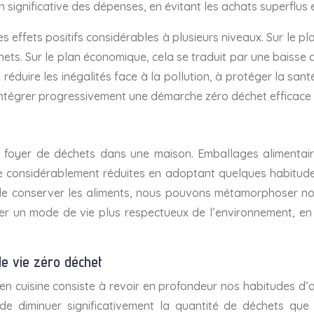
 significative des dépenses, en évitant les achats superflus 
effets positifs considérables à plusieurs niveaux. Sur le pla
chets. Sur le plan économique, cela se traduit par une baisse
e à réduire les inégalités face à la pollution, à protéger la 
’intégrer progressivement une démarche zéro déchet efficace 
l foyer de déchets dans une maison. Emballages alimentair
e considérablement réduites en adoptant quelques habitudes 
 de conserver les aliments, nous pouvons métamorphoser notr
nitier un mode de vie plus respectueux de l’environnement, e
e vie zéro déchet
en cuisine consiste à revoir en profondeur nos habitudes d’ac
le de diminuer significativement la quantité de déchets q