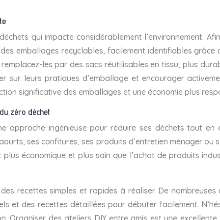
te
chets qui impacte considérablement l’environnement. Afin d
es emballages recyclables, facilement identifiables grâce
remplacez-les par des sacs réutilisables en tissu, plus du
er sur leurs pratiques d’emballage et encourager activemen
ction significative des emballages et une économie plus resp
e du zéro déchet
 une approche ingénieuse pour réduire ses déchets tout en
urts, ses confitures, ses produits d’entretien ménager ou ses
plus économique et plus sain que l’achat de produits industrie
des recettes simples et rapides à réaliser. De nombreuses r
els et des recettes détaillées pour débuter facilement. N’h
son. Organiser des ateliers DIY entre amis est une excellen