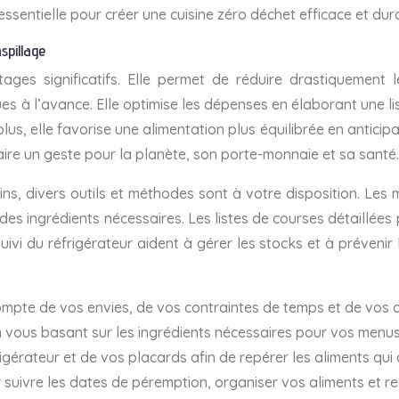
sentielle pour créer une cuisine zéro déchet efficace et dur
spillage
ges significatifs. Elle permet de réduire drastiquement 
es à l’avance. Elle optimise les dépenses en élaborant une li
 elle favorise une alimentation plus équilibrée en anticipan
 faire un geste pour la planète, son porte-monnaie et sa santé.
oins, divers outils et méthodes sont à votre disposition. L
 des ingrédients nécessaires. Les listes de courses détaillées
suivi du réfrigérateur aident à gérer les stocks et à préveni
te de vos envies, de vos contraintes de temps et de vos obj
n vous basant sur les ingrédients nécessaires pour vos menus,
gérateur et de vos placards afin de repérer les aliments qui ar
 suivre les dates de péremption, organiser vos aliments et rec