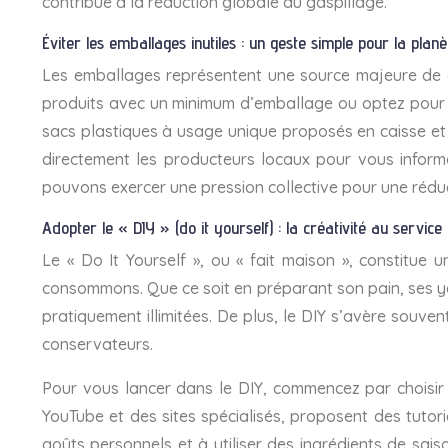
contribue à la réduction globale du gaspillage.
Éviter les emballages inutiles : un geste simple pour la planè
Les emballages représentent une source majeure de dé
produits avec un minimum d’emballage ou optez pour d
sacs plastiques à usage unique proposés en caisse et 
directement les producteurs locaux pour vous inform
pouvons exercer une pression collective pour une rédu
Adopter le « DIY » (do it yourself) : la créativité au servic
Le « Do It Yourself », ou « fait maison », constitue
consommons. Que ce soit en préparant son pain, ses yao
pratiquement illimitées. De plus, le DIY s’avère souvent 
conservateurs.
Pour vous lancer dans le DIY, commencez par choisir 
YouTube et des sites spécialisés, proposent des tutori
goûts personnels et à utiliser des ingrédients de sai