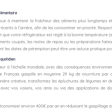
alimentaire
ue à maintenir la fraîcheur des aliments plus longtemps et 
s récents à l’arrière, afin de les consommer en priorité. Res
ue votre réfrigérateur est réglé à la bonne température (ent
iments coupés, les restes de repas ou les préparations faite
ent les dates de péremption peut être une astuce pratique pour
 quotidien
eur à l’échelle mondiale, avec des conséquences environne
e Français gaspille en moyenne 29 kg de nourriture par a
manière créative, transformez les épluchures de légumes en d
s avec vos voisins, vos amis ou via des applications de don
 économiser environ 400€ par an en réduisant le gaspillage al