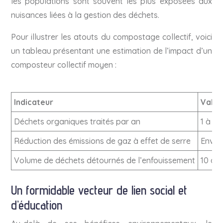
les populations sont souvent les plus exposées aux
nuisances liées à la gestion des déchets.
Pour illustrer les atouts du compostage collectif, voici
un tableau présentant une estimation de l’impact d’un
composteur collectif moyen :
Indicateur
Valeu
Déchets organiques traités par an
1 à 3 
Réduction des émissions de gaz à effet de serre
Envir
Volume de déchets détournés de l’enfouissement
10 à 
Un formidable vecteur de lien social et
d’éducation