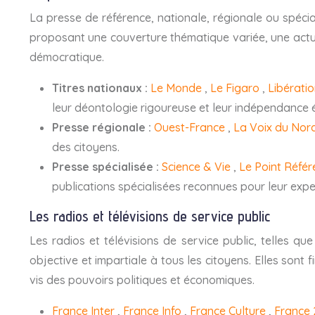
La presse de référence, nationale, régionale ou spécial
proposant une couverture thématique variée, une actuali
démocratique.
Titres nationaux :
Le Monde
,
Le Figaro
,
Libérati
leur déontologie rigoureuse et leur indépendance é
Presse régionale :
Ouest-France
,
La Voix du Nor
des citoyens.
Presse spécialisée :
Science & Vie
,
Le Point Réfé
publications spécialisées reconnues pour leur exper
Les radios et télévisions de service public
Les radios et télévisions de service public, telles qu
objective et impartiale à tous les citoyens. Elles son
vis des pouvoirs politiques et économiques.
France Inter
,
France Info
,
France Culture
,
France