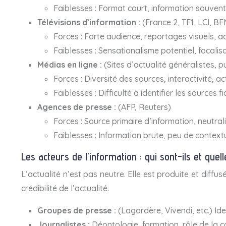
Faiblesses :
Format court, information souven
Télévisions d’information :
(France 2, TF1, LCI, BF
Forces :
Forte audience, reportages visuels, ac
Faiblesses :
Sensationalisme potentiel, focalisat
Médias en ligne :
(Sites d’actualité généralistes, 
Forces :
Diversité des sources, interactivité, a
Faiblesses :
Difficulté à identifier les sources
Agences de presse :
(AFP, Reuters)
Forces :
Source primaire d’information, neutralit
Faiblesses :
Information brute, peu de contextu
Les acteurs de l’information : qui sont-ils et quell
L’actualité n’est pas neutre. Elle est produite et diff
crédibilité de l’actualité.
Groupes de presse :
(Lagardère, Vivendi, etc.) Ide
Journalistes :
Déontologie, formation, rôle de la c