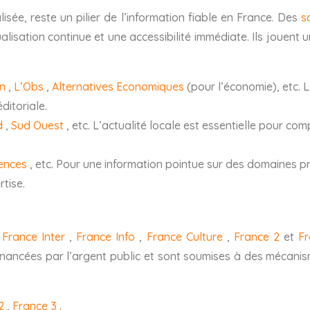
isée, reste un pilier de l’information fiable en France. Des
s
sation continue et une accessibilité immédiate. Ils jouent un
on
,
L’Obs
,
Alternatives Economiques
(pour l’économie), etc. 
ditoriale.
d
,
Sud Ouest
, etc. L’actualité locale est essentielle pour co
rences
, etc. Pour une information pointue sur des domaines pré
tise.
e
France Inter
,
France Info
,
France Culture
,
France 2
et
F
t financées par l’argent public et sont soumises à des mécan
 2
,
France 3
.